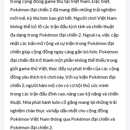
trong cộng đồng game thủ tại Việt Nam. Đặc biệt,
Pokémon đại chiến 2 đã mang đến những trải nghiệm
mới mẻ, kỳ thú hơn bao giờ hết. Người chơi Việt Nam
không thể bỏ lỡ các trận đấu kịch tính và chiến thuật
đa dạng trong Pokémon đại chiến 2. Ngoài ra, việc cập
nhật các bản mở rộng và sự kiện trong Pokémon đại
chiến giúp cộng đồng ngày càng gắn bó hơn. Pokémon
đại chiến đã trở thành một phần không thể thiếu trong
giới game thủ Việt, thúc đẩy sự phát triển của các cộng
đồng yêu thích trò chơi này. Với sự kiện Pokémon đại
chiến 2, người hâm mộ còn có cơ hội thử sức mình
trong các trận đấu đỉnh cao, nâng cao kỹ năng và chiến
thuật. Nhà phát hành luôn cố gắng mang lại những trải
nghiệm chân thực và hấp dẫn nhất cho cộng đồng
Pokémon Việt Nam thông qua Pokémon đại chiến và
Pokémon đại chiến 2.