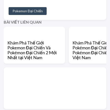
Pokemon Đại Chiến
BÀI VIẾT LIÊN QUAN
Khám Phá Thế Giới
Khám Phá Thế Giới
Pokemon Đại Chiến Và
Pokémon Đại Chiến
Pokémon Đại Chiến 2 Mới
Pokémon Đại Chiến 
Nhất tại Việt Nam
Việt Nam