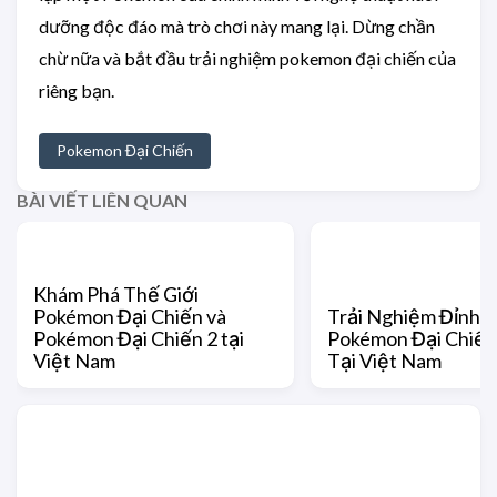
dưỡng độc đáo mà trò chơi này mang lại. Dừng chần
chừ nữa và bắt đầu trải nghiệm pokemon đại chiến của
riêng bạn.
Pokemon Đại Chiến
BÀI VIẾT LIÊN QUAN
Khám Phá Thế Giới
Pokémon Đại Chiến và
Trải Nghiệm Đỉnh C
Pokémon Đại Chiến 2 tại
Pokémon Đại Chiến
Việt Nam
Tại Việt Nam