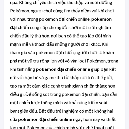
qua. Không chỉ yêu thích việc thu thập và nuôi dưỡng
Pokémon, người chơi cũng tìm thấy niềm vui khi chơi
với nhau trong pokemon đại chiến online.
pokemon
đại chiến
cung cấp cho người chơi một trải nghiệm
chiến đấu lý thú hơn, nơi bạn có thể tạo lập đội hình
mạnh mẽ và thách đấu những người chơi khác. Khi
tham gia vào pokemon đại chiến, người chơi sẽ khám
phá một vũ trụ rộng lớn với vô vàn loại Pokémon, trong
khi tính năng
pokemon đại chiến online
giúp bạn kết
nối với bạn bè và game thủ từ khắp nơi trên thế giới,
tạo ra một cảm giác cạnh tranh giành chiến thắng hơn
điều gì. Để sống sót trong pokemon đại chiến, bạn cần
một chiến lược thông minh và khả năng kiểm soát
bansgiến đấu. Bắt đầu trải nghiệm có một không hai
của
pokemon đại chiến online
ngày hôm nay và thiết
lập một Pokémon của chính mình với nghệ thuật nuôi