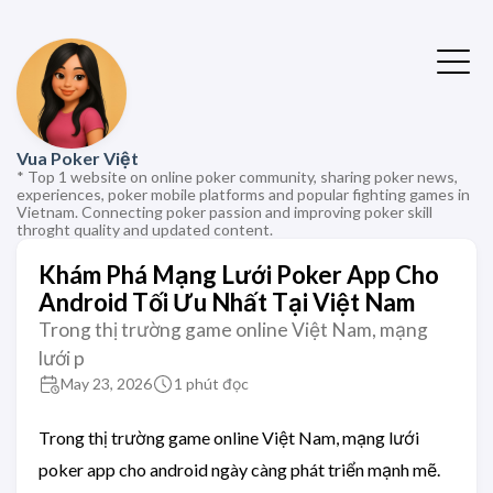
Vua Poker Việt
* Top 1 website on online poker community, sharing poker news,
experiences, poker mobile platforms and popular fighting games in
Vietnam. Connecting poker passion and improving poker skill
throght quality and updated content.
Khám Phá Mạng Lưới Poker App Cho
Android Tối Ưu Nhất Tại Việt Nam
Trong thị trường game online Việt Nam, mạng
lưới p
May 23, 2026
1 phút đọc
Trong thị trường game online Việt Nam, mạng lưới
poker app cho android ngày càng phát triển mạnh mẽ.