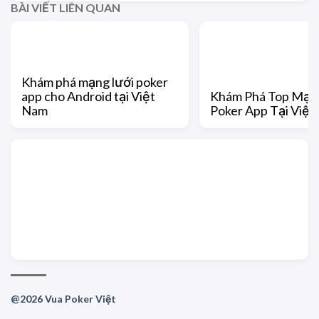
BÀI VIẾT LIÊN QUAN
Khám phá mạng lưới poker
app cho Android tại Việt
Khám Phá Top Mạn
Nam
Poker App Tại Việt
@2026 Vua Poker Việt