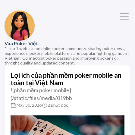
Vua Poker Việt
* Top 1 website on online poker community, sharing poker news,
experiences, poker mobile platforms and popular fighting games in
Vietnam. Connecting poker passion and improving poker skill
throght quality and updated content.
Lợi ích của phần mềm poker mobile an
toàn tại Việt Nam
![phần mềm poker mobile]
(/static/files/media/019bb
May 30, 2026
2 phút đọc