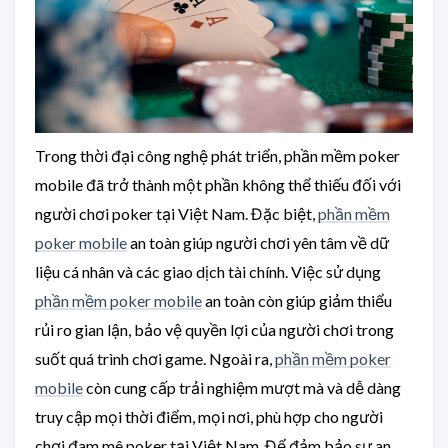
Trong thời đại công nghệ phát triển, phần mềm poker
mobile đã trở thành một phần không thể thiếu đối với
người chơi poker tại Việt Nam. Đặc biệt,
phần mềm
poker mobile
an toàn giúp người chơi yên tâm về dữ
liệu cá nhân và các giao dịch tài chính. Việc sử dụng
phần mềm poker mobile
an toàn còn giúp giảm thiểu
rủi ro gian lận, bảo vệ quyền lợi của người chơi trong
suốt quá trình chơi game. Ngoài ra,
phần mềm poker
mobile
còn cung cấp trải nghiệm mượt mà và dễ dàng
truy cập mọi thời điểm, mọi nơi, phù hợp cho người
chơi đam mê poker tại Việt Nam. Để đảm bảo sự an