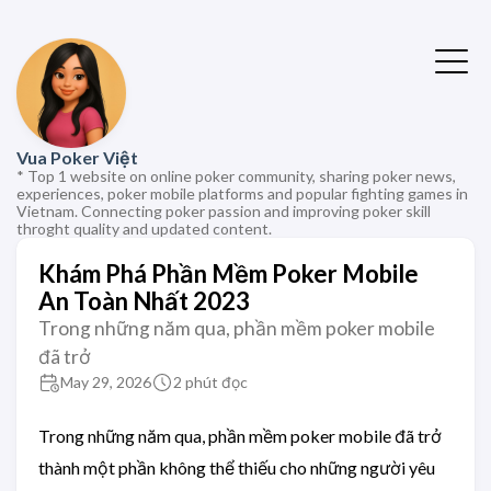
Vua Poker Việt
* Top 1 website on online poker community, sharing poker news,
experiences, poker mobile platforms and popular fighting games in
Vietnam. Connecting poker passion and improving poker skill
throght quality and updated content.
Khám Phá Phần Mềm Poker Mobile
An Toàn Nhất 2023
Trong những năm qua, phần mềm poker mobile
đã trở
May 29, 2026
2 phút đọc
Trong những năm qua, phần mềm poker mobile đã trở
thành một phần không thể thiếu cho những người yêu